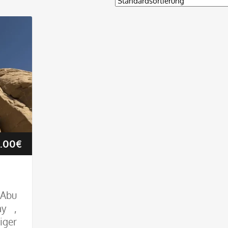
Preisspanne:
.00
€
165.00€
bis
 Abu
y ,
435.00€
iger