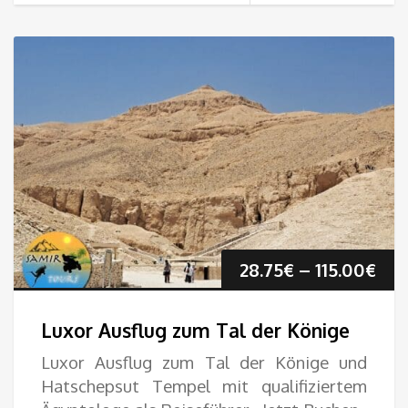
Pre
28.75
€
–
115.00
€
28.
Luxor Ausflug zum Tal der Könige
bis
Luxor Ausflug zum Tal der Könige und
Hatschepsut Tempel mit qualifiziertem
115