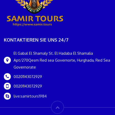
KONTAKTIEREN SIE UNS 24/7
El Gabal El Shamaly St. El Hadaba El Shamalia
Apt/270Qesm Red sea Governorte, Hurghada, Red Sea
Governorate
00201143072929
00201143072929
live:samirtours1984