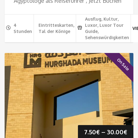
Ägyptologe als Reiseführer , Jetzt Buchen
Ausflug, Kultur,
4
Eintritteskarten,
Luxor, Luxor Tour
VI
Stunden
Tal der Könige
Guide,
Sehenswürdigkeiten
On Sale
Pre
7.50
€
–
30.00
€