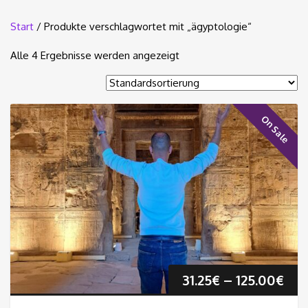
Start
/ Produkte verschlagwortet mit „ägyptologie“
Alle 4 Ergebnisse werden angezeigt
On Sale
Pre
31.25
€
–
125.00
€