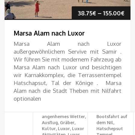
Pre
38.75
€
–
155.00
€
38.
Marsa Alam nach Luxor
bis
Marsa Alam nach Luxor
außergewöhnlichem Servive mit Samir .
155
Wir führen Sie mit modernem Fahrzeug ab
Marsa Alam nach Luxor und besichtigen
wir Karnakkomplex, die Terrassentempel
Hatschapsut, Tal der Könige . Marsa
Alam nach die Stadt Theben mit Nilfahrt
optionalen
angenhemes Wetter,
Bootsfahrt auf
Ausflug, Gräber,
dem Nil,
Kultur, Luxor, Luxor
Hatschepsut
Aktivitäten, Luxor
Tempel,