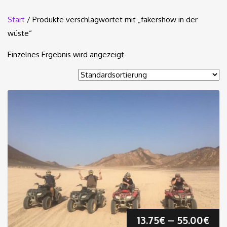
Start
/ Produkte verschlagwortet mit „fakershow in der
wüste“
Einzelnes Ergebnis wird angezeigt
Pre
13.75
€
–
55.00
€