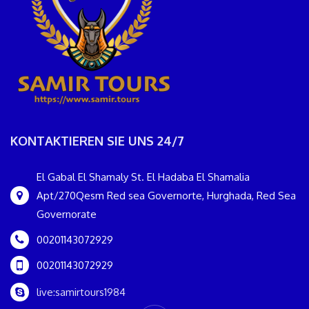
KONTAKTIEREN SIE UNS 24/7
El Gabal El Shamaly St. El Hadaba El Shamalia
Apt/270Qesm Red sea Governorte, Hurghada, Red Sea
Governorate
00201143072929
00201143072929
live:samirtours1984