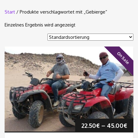
Start
/ Produkte verschlagwortet mit „Gebierge“
Einzelnes Ergebnis wird angezeigt
On Sale
Pre
22.50
€
–
45.00
€