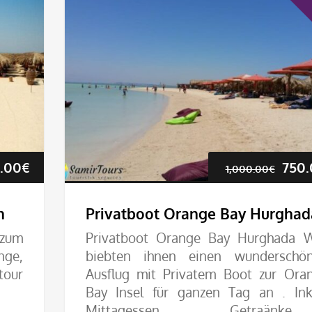
Preisspanne:
Ursp
.00
€
750.
1,000.00
€
13.75€
Prei
n
Privatboot Orange Bay Hurghad
bis
war:
 zum
Privatboot Orange Bay Hurghada 
nge,
biebten ihnen einen wunderschö
55.00€
1,00
tour
Ausflug mit Privatem Boot zur Ora
Bay Insel für ganzen Tag an . Ink
Mittagessen , Getraänke