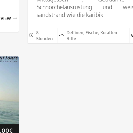
Schnorchelausrüstung und wei
sandstrand wie die karibik
VIEW
8
Delfinen, Fische, Korallen
Stunden
Riffe
Preisspanne:
.00
€