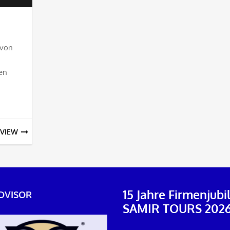
10.00€
bis
 von
270.00€
en
VIEW
15 Jahre Firmenjub
DVISOR
SAMIR TOURS 202