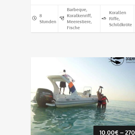
Barbeque,
Korallen
8
Koralkenriff,
Riffe,
Stunden
Meerestiere,
Schildkröte
Fische
10.00
€
–
270