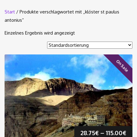
Start
/ Produkte verschlagwortet mit „klöster st paulus
antonius“
Einzelnes Ergebnis wird angezeigt
On Sale
Pre
28.75
€
–
115.00
€