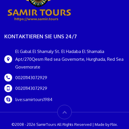
KONTAKTIEREN SIE UNS 24/7
El Gabal El Shamaly St. El Hadaba El Shamalia
Apt/270Qesm Red sea Governorte, Hurghada, Red Sea
Governorate
00201143072929
00201143072929
live:samirtours1984
©2008 - 2026 SamirTours All Rights Reserved | Made by Fliix.