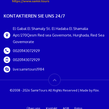
KONTAKTIEREN SIE UNS 24/7
El Gabal El Shamaly St. El Hadaba El Shamalia
Apt/270Qesm Red sea Governorte, Hurghada, Red Sea
Governorate
00201143072929
00201143072929
live:samirtours1984
©2008 - 2026 SamirTours All Rights Reserved | Made by Fliix.
Über uns
Kontakt
AGB
Fotos