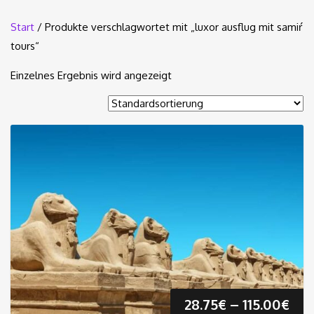
Start
/ Produkte verschlagwortet mit „luxor ausflug mit samiŕ
tours“
Einzelnes Ergebnis wird angezeigt
Pre
28.75
€
–
115.00
€