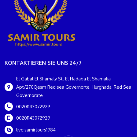
KONTAKTIEREN SIE UNS 24/7
El Gabal El Shamaly St. El Hadaba El Shamalia
Apt/270Qesm Red sea Governorte, Hurghada, Red Sea
Governorate
00201143072929
00201143072929
live:samirtours1984