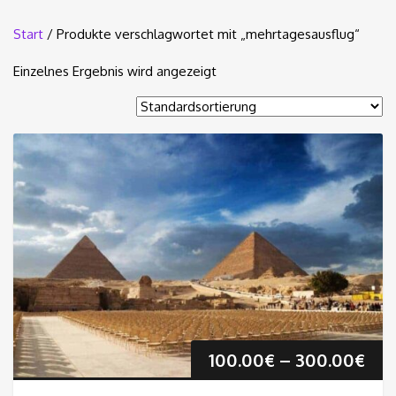
Start
/ Produkte verschlagwortet mit „mehrtagesausflug“
Einzelnes Ergebnis wird angezeigt
Pre
100.00
€
–
300.00
€