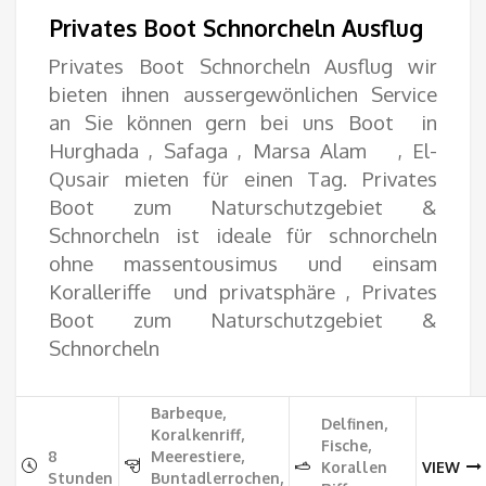
Preis
Pre
Privates Boot Schnorcheln Ausflug
war:
ist:
Privates Boot Schnorcheln Ausflug wir
bieten ihnen aussergewönlichen Service
800.00€
675
an Sie können gern bei uns Boot in
Hurghada , Safaga , Marsa Alam , El-
Qusair mieten für einen Tag. Privates
Boot zum Naturschutzgebiet &
Schnorcheln ist ideale für schnorcheln
ohne massentousimus und einsam
Koralleriffe und privatsphäre , Privates
Boot zum Naturschutzgebiet &
Schnorcheln
Barbeque,
Delfinen,
Koralkenriff,
Fische,
8
Meerestiere,
Korallen
VIEW
Stunden
Buntadlerrochen,