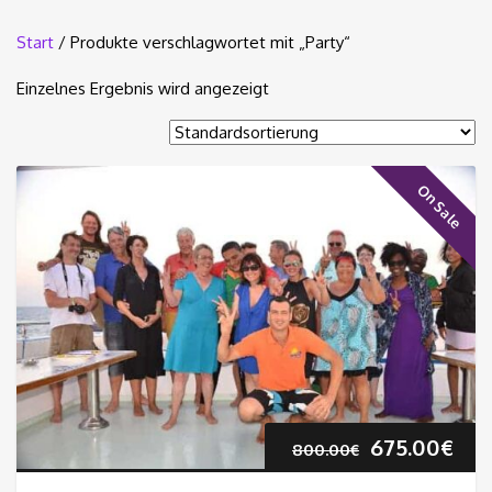
Start
/ Produkte verschlagwortet mit „Party“
Einzelnes Ergebnis wird angezeigt
On Sale
Ursprüngli
Akt
675.00
€
800.00
€