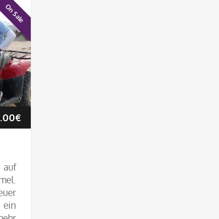
On Sale
Preisspanne:
.00
€
22.50€
bis
 auf
mel.
45.00€
euer
ein
mehr