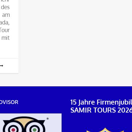
des
a am
ada,
Tour
 mit
15 Jahre Firmenjub
DVISOR
SAMIR TOURS 202