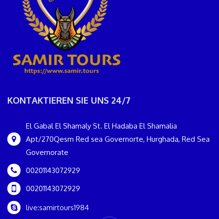
KONTAKTIEREN SIE UNS 24/7
El Gabal El Shamaly St. El Hadaba El Shamalia
Apt/270Qesm Red sea Governorte, Hurghada, Red Sea
Governorate
00201143072929
00201143072929
live:samirtours1984