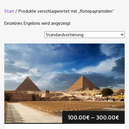
Start
/ Produkte verschlagwortet mit „Rotepayramiden“
Einzelnes Ergebnis wird angezeigt
Pre
100.00
€
–
300.00
€