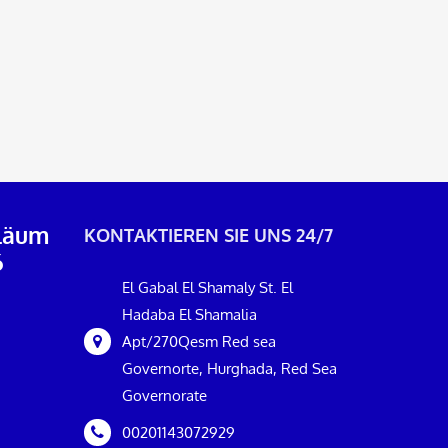
iläum
KONTAKTIEREN SIE UNS 24/7
6
El Gabal El Shamaly St. El
Hadaba El Shamalia
Apt/270Qesm Red sea
Governorte, Hurghada, Red Sea
Governorate
00201143072929