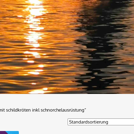
it schildkröten inkl schnorchelausrüstung“