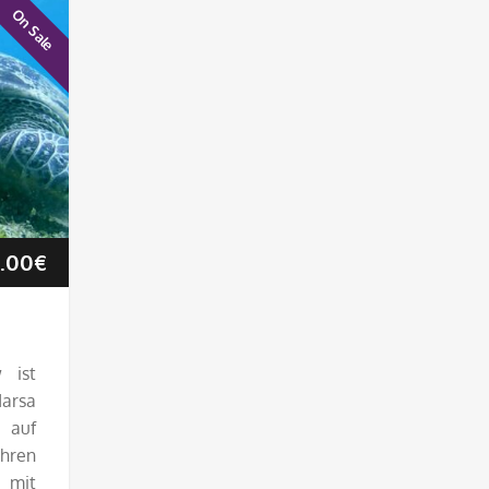
On Sale
Preisspanne:
.00
€
47.50€
bis
 ist
arsa
95.00€
 auf
ahren
 mit