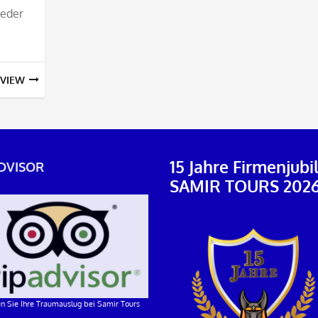
jeder
VIEW
15 Jahre Firmenjub
DVISOR
SAMIR TOURS 202
n Sie Ihre Traumauslug bei Samir Tours