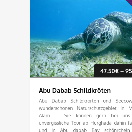
47.50
€
–
95
Abu Dabab Schildkröten
Abu Dabab Schildkrörten und Seecow
wunderschönen Naturschutzgebiet in M
Alam Sie können gern bei uns
unvergissliche Tour ab Hurghada dahin f
und in Abu dabab Bay schönrcheln