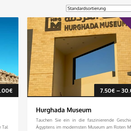
Preisspanne:
5.00
€
7.50
€
–
30.
28.75€
Hurghada Museum
bis
Tauchen Sie ein in die faszinierende Geschi
 Tal
Ägyptens im modernsten Museum am Roten Me
115.00€