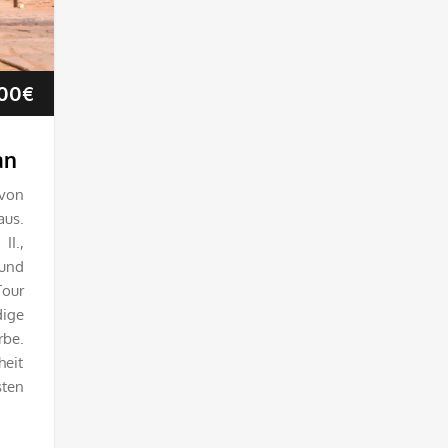
Preisspanne:
00
€
23.75€
an
bis
 von
aus.
95.00€
II.,
 und
Tour
dige
be.
heit
ten