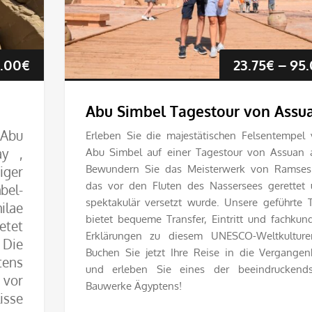
Preisspanne:
.00
€
23.75
€
–
95.
165.00€
Abu Simbel Tagestour von Assu
bis
 Abu
Erleben Sie die majestätischen Felsentempel
y ,
Abu Simbel auf einer Tagestour von Assuan 
435.00€
Bewundern Sie das Meisterwerk von Ramses 
iger
das vor den Fluten des Nassersees gerettet
el-
spektakulär versetzt wurde. Unsere geführte 
ilae
bietet bequeme Transfer, Eintritt und fachkun
etet
Erklärungen zu diesem UNESCO-Weltkulturer
 Die
Buchen Sie jetzt Ihre Reise in die Vergangen
tens
und erleben Sie eines der beeindruckends
 vor
Bauwerke Ägyptens!
isse