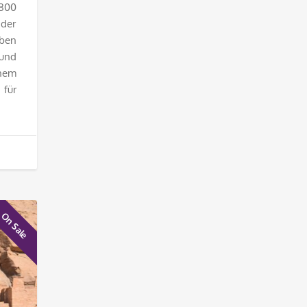
800
 der
eben
 und
nem
für
On Sale