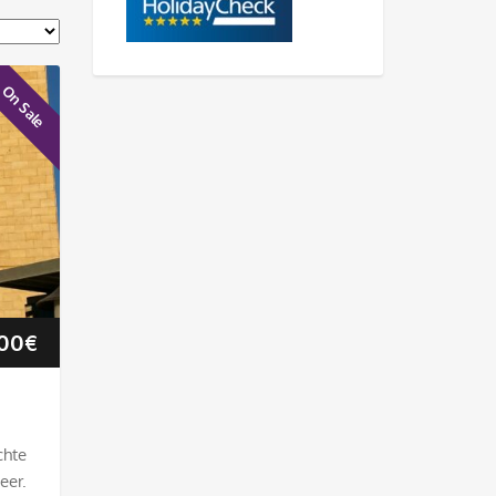
On Sale
Preisspanne:
00
€
7.50€
bis
chte
er.
30.00€