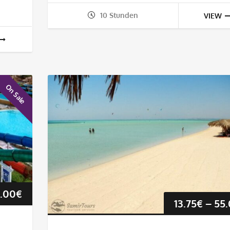
10 Stunden
VIEW
On Sale
Preisspanne:
.00
€
13.75
€
–
55
15.50€