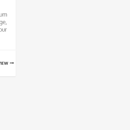
bis
zum
ge,
55.00€
our
VIEW