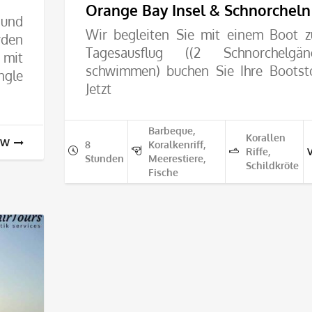
Orange Bay Insel & Schnorcheln
bis
und
Wir begleiten Sie mit einem Boot 
rden
60.00€
Tagesausflug ((2 Schnorchelgän
mit
schwimmen) buchen Sie Ihre Bootst
ngle
Jetzt
Barbeque,
Korallen
EW
8
Koralkenriff,
Riffe,
Stunden
Meerestiere,
Schildkröte
Fische