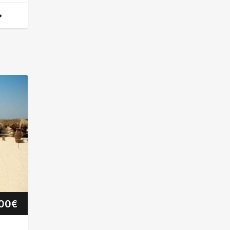
Preisspanne:
.00
€
13.75€