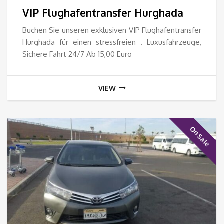
5.0
VIP Flughafentransfer Hurghada
bis
Buchen Sie unseren exklusiven VIP Flughafentransfer
Hurghada für einen stressfreien . Luxusfahrzeuge,
10.
Sichere Fahrt 24/7 Ab 15,00 Euro
VIEW
On Sale