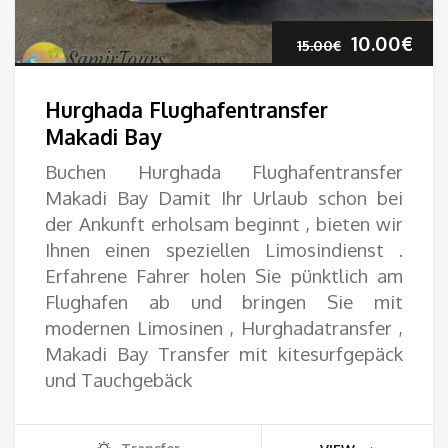
Ursprüngl
Akt
10.00
€
15.00
€
Preis
Pre
Hurghada Flughafentransfer
war:
ist:
Makadi Bay
Buchen Hurghada Flughafentransfer
15.00€
10.
Makadi Bay Damit Ihr Urlaub schon bei
der Ankunft erholsam beginnt , bieten wir
Ihnen einen speziellen Limosindienst .
Erfahrene Fahrer holen Sie pünktlich am
Flughafen ab und bringen Sie mit
modernen Limosinen , Hurghadatransfer ,
Makadi Bay Transfer mit kitesurfgepäck
und Tauchgebäck